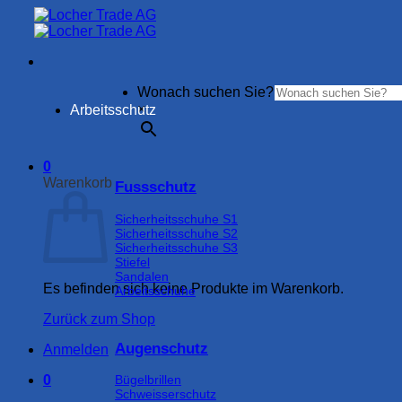
Zum
Inhalt
springen
Wonach suchen Sie?
×
Arbeitsschutz
0
Warenkorb
Fussschutz
Sicherheitsschuhe S1
Sicherheitsschuhe S2
Sicherheitsschuhe S3
Stiefel
Sandalen
Es befinden sich keine Produkte im Warenkorb.
Arbeitsschuhe
Zurück zum Shop
Augenschutz
Anmelden
0
Bügelbrillen
Schweisserschutz